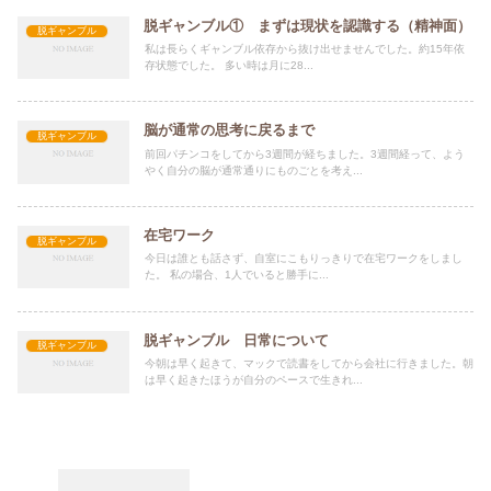
脱ギャンブル① まずは現状を認識する（精神面）
脱ギャンブル
私は長らくギャンブル依存から抜け出せませんでした。約15年依
存状態でした。 多い時は月に28...
脳が通常の思考に戻るまで
脱ギャンブル
前回パチンコをしてから3週間が経ちました。3週間経って、よう
やく自分の脳が通常通りにものごとを考え...
在宅ワーク
脱ギャンブル
今日は誰とも話さず、自室にこもりっきりで在宅ワークをしまし
た。 私の場合、1人でいると勝手に...
脱ギャンブル 日常について
脱ギャンブル
今朝は早く起きて、マックで読書をしてから会社に行きました。朝
は早く起きたほうが自分のペースで生きれ...