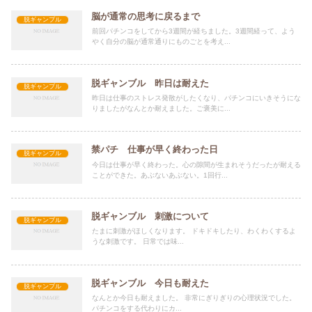
脳が通常の思考に戻るまで
脱ギャンブル
前回パチンコをしてから3週間が経ちました。3週間経って、よう
やく自分の脳が通常通りにものごとを考え...
脱ギャンブル 昨日は耐えた
脱ギャンブル
昨日は仕事のストレス発散がしたくなり、パチンコにいきそうにな
りましたがなんとか耐えました。ご褒美に...
禁パチ 仕事が早く終わった日
脱ギャンブル
今日は仕事が早く終わった。心の隙間が生まれそうだったが耐える
ことができた。あぶないあぶない。1回行...
脱ギャンブル 刺激について
脱ギャンブル
たまに刺激がほしくなります。 ドキドキしたり、わくわくするよ
うな刺激です。 日常では味...
脱ギャンブル 今日も耐えた
脱ギャンブル
なんとか今日も耐えました。 非常にぎりぎりの心理状況でした。
パチンコをする代わりにカ...